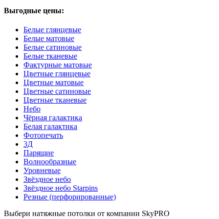
Выгодные цены:
Белые глянцевые
Белые матовые
Белые сатиновые
Белые тканевые
Фактурные матовые
Цветные глянцевые
Цветные матовые
Цветные сатиновые
Цветные тканевые
Небо
Чёрная галактика
Белая галактика
Фотопечать
3Д
Парящие
Волнообразные
Уровневые
Звёздное небо
Звёздное небо Starpins
Резные (перфорированные)
Выбери натяжные потолки от компании
SkyPRO