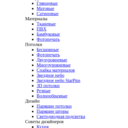
Глянцевые
Матовые
Сатиновые
Материалы
Тканевые
ПВХ
Бамбуковые
Фотопечать
Потолки
Бесшовные
Фотопечать
Двухуровневые
Многоуровневые
Спайка материалов
Звездное небо
Звездное небо StarPins
3D потолки
Резные
Волнообразные
Дизайн
Парящие потолки
Парящие шторы
Светодиодная подсветка
Советы дизайнеров
Кухня