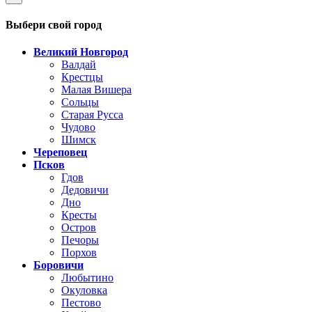
Выбери свой город
Великий Новгород
Валдай
Крестцы
Малая Вишера
Сольцы
Старая Русса
Чудово
Шимск
Череповец
Псков
Гдов
Дедовичи
Дно
Кресты
Остров
Печоры
Порхов
Боровичи
Любытино
Окуловка
Пестово