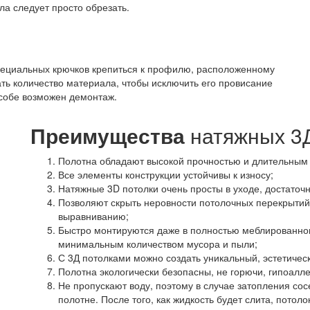
а следует просто обрезать.
пециальных крючков крепиться к профилю, расположенному
ать количество материала, чтобы исключить его провисание
собе возможен демонтаж.
Преимущества
натяжных 3Д
Полотна обладают высокой прочностью и длительным
Все элементы конструкции устойчивы к износу;
Натяжные 3D потолки очень просты в уходе, достаточ
Позволяют скрыть неровности потолочных перекрытий
выравниванию;
Быстро монтируются даже в полностью меблированн
минимальным количеством мусора и пыли;
С 3Д потолками можно создать уникальный, эстетичес
Полотна экологически безопасны, не горючи, гипоалл
Не пропускают воду, поэтому в случае затопления сос
полотне. После того, как жидкость будет слита, потол