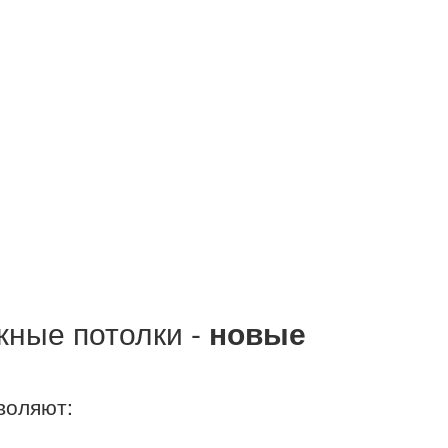
ные потолки -
новые
воляют: