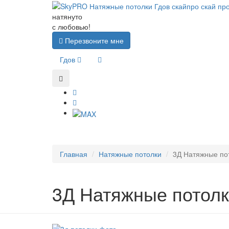
натянуто
с любовью!
Перезвоните мне
Гдов
Главная
Натяжные потолки
3Д Натяжные по
3Д Натяжные потол