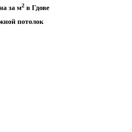
2
а за м
в Гдове
жной потолок