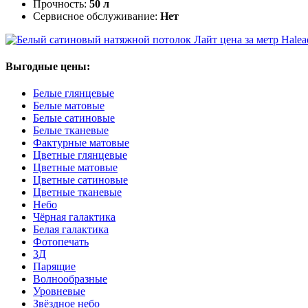
Прочность:
50 л
Сервисное обслуживание:
Нет
Halea
Выгодные цены:
Белые глянцевые
Белые матовые
Белые сатиновые
Белые тканевые
Фактурные матовые
Цветные глянцевые
Цветные матовые
Цветные сатиновые
Цветные тканевые
Небо
Чёрная галактика
Белая галактика
Фотопечать
3Д
Парящие
Волнообразные
Уровневые
Звёздное небо