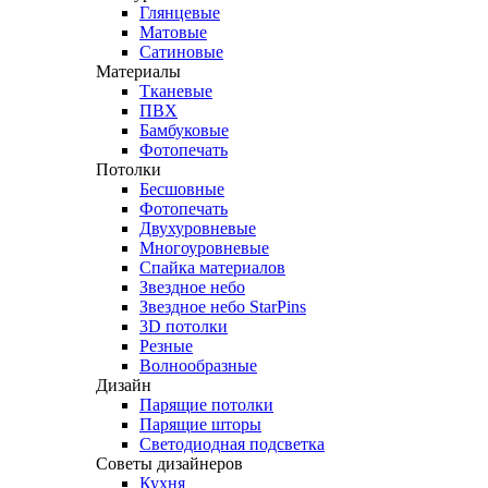
Глянцевые
Матовые
Сатиновые
Материалы
Тканевые
ПВХ
Бамбуковые
Фотопечать
Потолки
Бесшовные
Фотопечать
Двухуровневые
Многоуровневые
Спайка материалов
Звездное небо
Звездное небо StarPins
3D потолки
Резные
Волнообразные
Дизайн
Парящие потолки
Парящие шторы
Светодиодная подсветка
Советы дизайнеров
Кухня