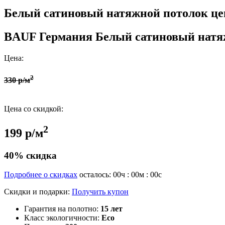
Белый сатиновый натяжной потолок цен
BAUF Германия
Белый сатиновый натя
Цена:
2
330 р/м
Цена со скидкой:
2
199 р/м
40% скидка
Подробнее о скидках
осталось:
00
ч :
00
м :
00
с
Скидки и подарки:
Получить купон
Гарантия на полотно:
15 лет
Класс экологичности:
Eco