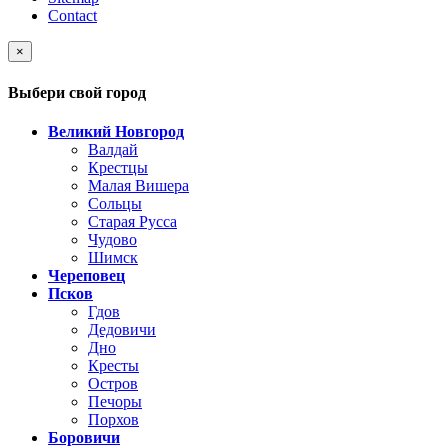
Contact
×
Выбери свой город
Великий Новгород
Валдай
Крестцы
Малая Вишера
Сольцы
Старая Русса
Чудово
Шимск
Череповец
Псков
Гдов
Дедовичи
Дно
Кресты
Остров
Печоры
Порхов
Боровичи