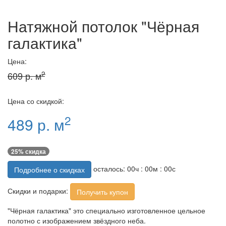
Натяжной потолок "Чёрная
галактика"
Цена:
2
609 р. м
Цена со скидкой:
2
489 р. м
25% скидка
осталось:
00
ч :
00
м :
00
с
Подробнее о скидках
Скидки и подарки:
Получить купон
"Чёрная галактика" это специально изготовленное цельное
полотно с изображением звёздного неба.