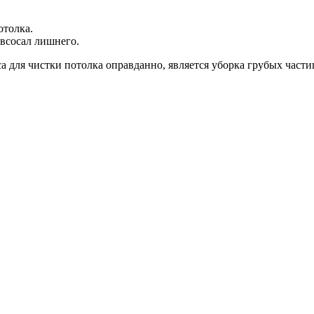
отолка.
всосал лишнего.
а для чистки потолка оправданно, является уборка грубых част