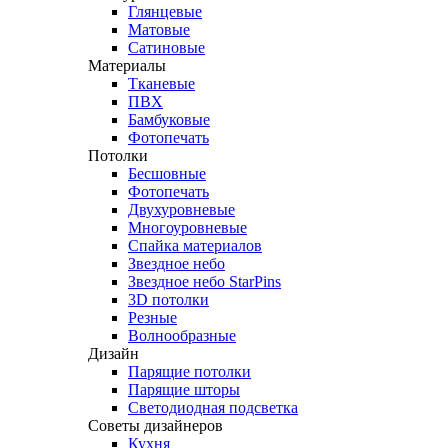
Глянцевые
Матовые
Сатиновые
Материалы
Тканевые
ПВХ
Бамбуковые
Фотопечать
Потолки
Бесшовные
Фотопечать
Двухуровневые
Многоуровневые
Спайка материалов
Звездное небо
Звездное небо StarPins
3D потолки
Резные
Волнообразные
Дизайн
Парящие потолки
Парящие шторы
Светодиодная подсветка
Советы дизайнеров
Кухня