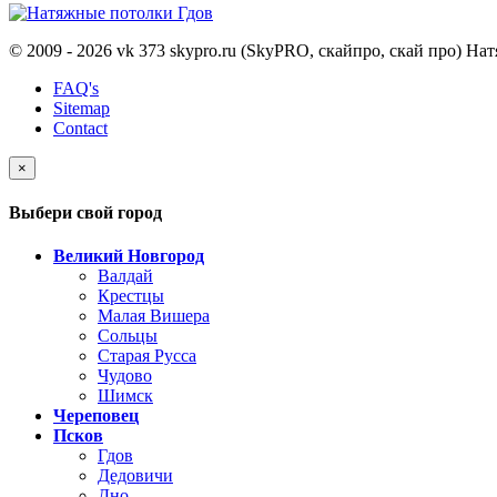
© 2009 - 2026 vk 373 skypro.ru (SkyPRO, скайпро, скай про) Н
FAQ's
Sitemap
Contact
×
Выбери свой город
Великий Новгород
Валдай
Крестцы
Малая Вишера
Сольцы
Старая Русса
Чудово
Шимск
Череповец
Псков
Гдов
Дедовичи
Дно