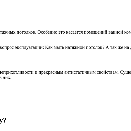
атяжных потолков. Особенно это касается помещений ванной ко
опрос эксплуатации: Как мыть натяжной потолок? А так же на 
 неприхотливости и прекрасным антистатичным свойствам. Сущес
з них.
у?