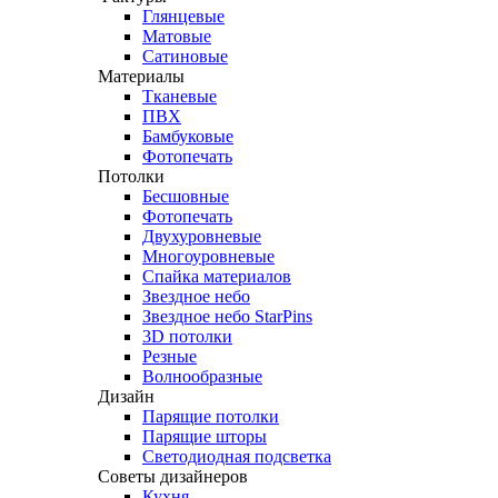
Глянцевые
Матовые
Сатиновые
Материалы
Тканевые
ПВХ
Бамбуковые
Фотопечать
Потолки
Бесшовные
Фотопечать
Двухуровневые
Многоуровневые
Спайка материалов
Звездное небо
Звездное небо StarPins
3D потолки
Резные
Волнообразные
Дизайн
Парящие потолки
Парящие шторы
Светодиодная подсветка
Советы дизайнеров
Кухня