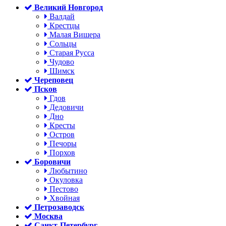
Великий Новгород
Валдай
Крестцы
Малая Вишера
Сольцы
Старая Русса
Чудово
Шимск
Череповец
Псков
Гдов
Дедовичи
Дно
Кресты
Остров
Печоры
Порхов
Боровичи
Любытино
Окуловка
Пестово
Хвойная
Петрозаводск
Москва
Санкт-Петербург